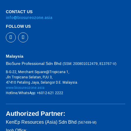
CONTACT US
info@biosureozone.asia
FOLLOW US
Malaysia
BioSure Professional Sdn Bhd
(SSM: 200801012479, 813767-V)
B-G-22, Merchant Square@Tropicana 1,
Jln Tropicana Selatan, PJU 3,
47410 Petaling Jaya, Selangor D.E. Malaysia.
www.biosureozone.asia
Hotline/WhatsApp: +6012-621 2222
Authorized Partner:
KenEp Resources (Asia) Sdn Bhd
(567499-M)
Ipoh Office: