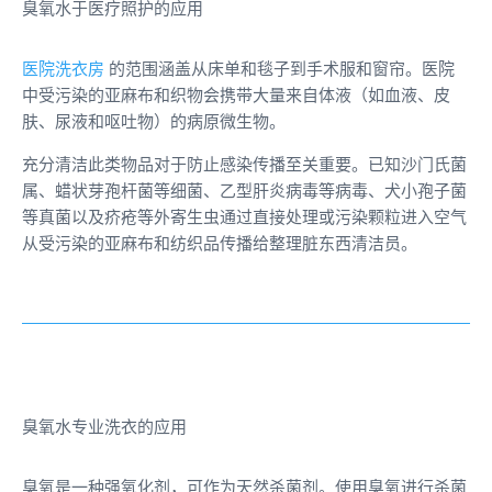
臭氧水于医疗照护的应用
医院洗衣房
的范围涵盖从床单和毯子到手术服和窗帘。医院
中受污染的亚麻布和织物会携带大量来自体液（如血液、皮
肤、尿液和呕吐物）的病原微生物。
充分清洁此类物品对于防止感染传播至关重要。已知沙门氏菌
属、蜡状芽孢杆菌等细菌、乙型肝炎病毒等病毒、犬小孢子菌
等真菌以及疥疮等外寄生虫通过直接处理或污染颗粒进入空气
从受污染的亚麻布和纺织品传播给整理脏东西清洁员。
臭氧水专业洗衣的应用
臭氧是一种强氧化剂，可作为天然杀菌剂。使用臭氧进行杀菌