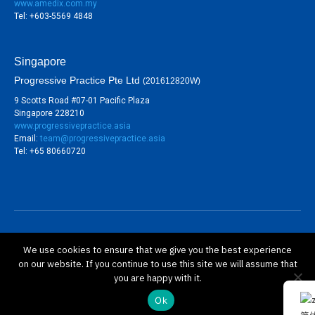
www.amedix.com.my
Tel: +603-5569 4848
Singapore
Progressive Practice Pte Ltd
(201612820W)
9 Scotts Road #07-01 Pacific Plaza
Singapore 228210
www.progressivepractice.asia
Email:
team@progressivepractice.asia
Tel: +65 80660720
©
BioSure Professional Sdn Bhd (813767-V). All rights
We use cookies to ensure that we give you the best experience
reserved.
on our website. If you continue to use this site we will assume that
隐私政策
you are happy with it.
保修政策
Ok
条款与条件