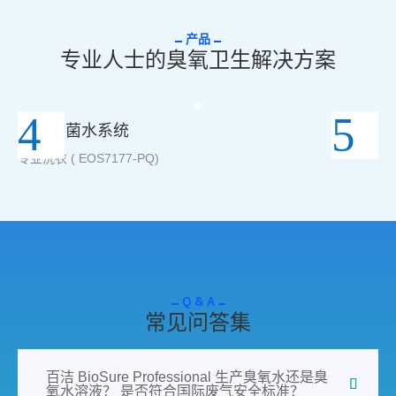
产品
专业人士的臭氧卫生解决方案
臭氧杀菌水系统
O
专业洗衣 ( EOS7177-PQ)
专业
Q & A
常见问答集
百洁 BioSure Professional 生产臭氧水还是臭
氧水溶液？ 是否符合国际废气安全标准？