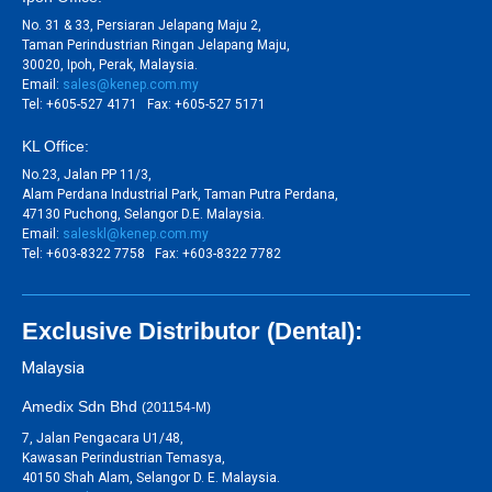
No. 31 & 33, Persiaran Jelapang Maju 2,
Taman Perindustrian Ringan Jelapang Maju,
30020, Ipoh, Perak, Malaysia.
Email:
sales@kenep.com.my
Tel: +605-527 4171 Fax: +605-527 5171
KL Office:
No.23, Jalan PP 11/3,
Alam Perdana Industrial Park, Taman Putra Perdana,
47130 Puchong, Selangor D.E. Malaysia.
Email:
saleskl@kenep.com.my
Tel: +603-8322 7758 Fax: +603-8322 7782
Exclusive Distributor (Dental):
Malaysia
Amedix Sdn Bhd
(201154-M)
7, Jalan Pengacara U1/48,
Kawasan Perindustrian Temasya,
40150 Shah Alam, Selangor D. E. Malaysia.