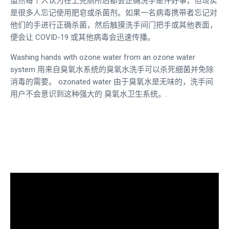
虽然每个人认为在上完厕所后都会正确洗手是件好事，但现实
是很多人忘记使用肥皂或杀菌剂。如果一名病毒携带者忘记对
他们的手进行正确杀菌，然后触摸洗手间门把手或其他表面，
便会让 COVID-19 或其他病毒会迅速传播。
Washing hands with
ozone water
from an
ozone water
system
用来自臭氧水系统的臭氧水洗手可以杀死细菌并免除
消毒的需要。
ozonated water
由于臭氧水是无味的，洗手间
用户不会意识到这种强大的
臭氧水卫生系统。
.