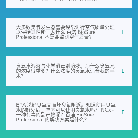
大多数臭氧发生器需要经常进行空气质量处理
以保持其性能。为什么 百洁 BioSure
Professional 不需要监测空气质量？
臭氧水溶液与化学消毒剂溶液。为什么臭氧水
的浓度很重要？什么浓度的臭氧水适合我的手
术？
EPA 说好臭氧高而坏臭氧附近。知道使用臭氧
水的好处后，室内可以使用臭氧水吗？ NOx -
一种有毒的副产物呢？百洁 BioSure
Professional 的解决方案是什么？