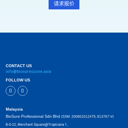
请求报价
CONTACT US
info@biosureozone.asia
FOLLOW US
Malaysia
BioSure Professional Sdn Bhd
(SSM: 200801012479, 813767-V)
B-G-22, Merchant Square@Tropicana 1,