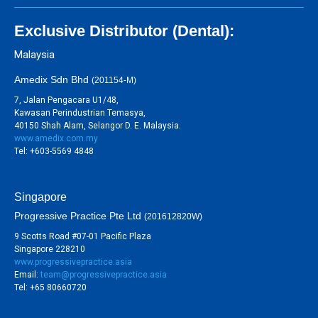
Exclusive Distributor (Dental):
Malaysia
Amedix Sdn Bhd
(201154-M)
7, Jalan Pengacara U1/48,
Kawasan Perindustrian Temasya,
40150 Shah Alam, Selangor D. E. Malaysia.
www.amedix.com.my
Tel: +603-5569 4848
Singapore
Progressive Practice Pte Ltd
(201612820W)
9 Scotts Road #07-01 Pacific Plaza
Singapore 228210
www.progressivepractice.asia
Email:
team@progressivepractice.asia
Tel: +65 80660720