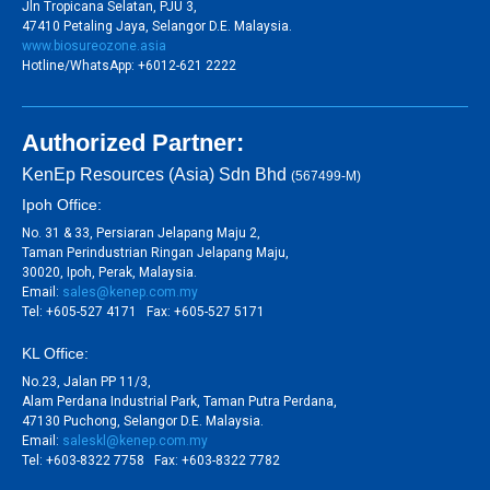
Jln Tropicana Selatan, PJU 3,
47410 Petaling Jaya, Selangor D.E. Malaysia.
www.biosureozone.asia
Hotline/WhatsApp: +6012-621 2222
Authorized Partner:
KenEp Resources (Asia) Sdn Bhd
(567499-M)
Ipoh Office:
No. 31 & 33, Persiaran Jelapang Maju 2,
Taman Perindustrian Ringan Jelapang Maju,
30020, Ipoh, Perak, Malaysia.
Email:
sales@kenep.com.my
Tel: +605-527 4171 Fax: +605-527 5171
KL Office:
No.23, Jalan PP 11/3,
Alam Perdana Industrial Park, Taman Putra Perdana,
47130 Puchong, Selangor D.E. Malaysia.
Email:
saleskl@kenep.com.my
Tel: +603-8322 7758 Fax: +603-8322 7782