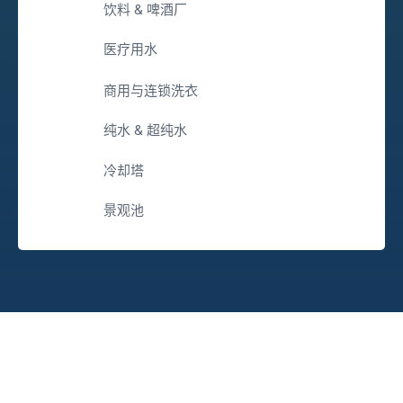
饮料 & 啤酒厂
医疗用水
商用与连锁洗衣
纯水 & 超纯水
冷却塔
景观池