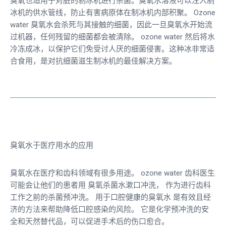
臭氧也适用于对脏的制冰机进行杀菌。臭氧水溶液可以注入制
冰机的供水管线，防止有害病原体在制冰机内部积聚。
Ozone
water
臭氧水会杀死与其接触的细菌，因此一旦臭氧水开始流
过机器，任何残留的细菌都会被清除。
ozone water
然后将水
冷冻成冰，以保护它们免受讨人厌的细菌侵害。这种冰非常适
合食用，是对抗细菌滋生制冰机的最佳解决方案。
臭氧水于医疗用水的应用
臭氧水在医疗和齿科领域有很多用途。
ozone water
齿科医生
可能会让他们的患者用
臭氧杀菌水漱口冲洗，
作为进行齿科
工作之前的杀菌预冲洗。
用于口腔健康的臭氧水
是有效且经
济的方法
来帮助降低口腔感染的风险。
它是化学预冲洗的安
全和天然替代品，可以促进手术后的伤口愈合。