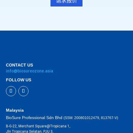
请求报价
CONTACT US
info@biosureozone.asia
FOLLOW US
Malaysia
BioSure Professional Sdn Bhd
(SSM: 200801012479, 813767-V)
B-G-22, Merchant Square@Tropicana 1,
Jln Tropicana Selatan, PJU 3,