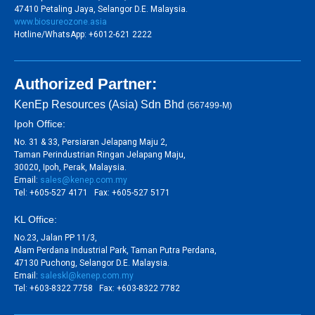
47410 Petaling Jaya, Selangor D.E. Malaysia.
www.biosureozone.asia
Hotline/WhatsApp: +6012-621 2222
Authorized Partner:
KenEp Resources (Asia) Sdn Bhd
(567499-M)
Ipoh Office:
No. 31 & 33, Persiaran Jelapang Maju 2,
Taman Perindustrian Ringan Jelapang Maju,
30020, Ipoh, Perak, Malaysia.
Email:
sales@kenep.com.my
Tel: +605-527 4171 Fax: +605-527 5171
KL Office:
No.23, Jalan PP 11/3,
Alam Perdana Industrial Park, Taman Putra Perdana,
47130 Puchong, Selangor D.E. Malaysia.
Email:
saleskl@kenep.com.my
Tel: +603-8322 7758 Fax: +603-8322 7782