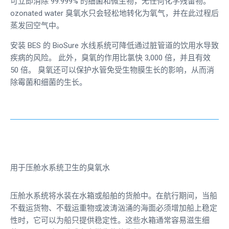
可立即消除 99.999% 的细菌和微生物，无任何化学残留物。
ozonated water
臭氧水只会轻松地转化为氧气，并在此过程后
蒸发回空气中。
安装 BES 的 BioSure 水线系统可降低通过脏管道的饮用水导致
疾病的风险。 此外，臭氧的作用比氯快 3,000 倍，并且有效
50 倍。 臭氧还可以保护水管免受生物膜生长的影响，从而消
除霉菌和细菌的生长。
用于压舱水系统卫生的臭氧水
压舱水系统将水装在水箱或船舶的货舱中。在航行期间，当船
不载运货物、不载运重物或波涛汹涌的海面必须增加船上稳定
性时，它可以为船只提供稳定性。这些水箱通常容易滋生细