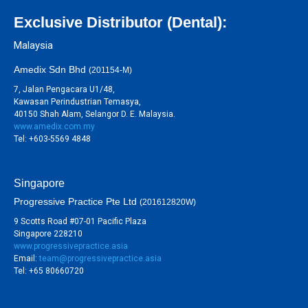
Exclusive Distributor (Dental):
Malaysia
Amedix Sdn Bhd
(201154-M)
7, Jalan Pengacara U1/48,
Kawasan Perindustrian Temasya,
40150 Shah Alam, Selangor D. E. Malaysia.
www.amedix.com.my
Tel: +603-5569 4848
Singapore
Progressive Practice Pte Ltd
(201612820W)
9 Scotts Road #07-01 Pacific Plaza
Singapore 228210
www.progressivepractice.asia
Email:
team@progressivepractice.asia
Tel: +65 80660720