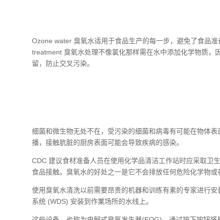
Ozone water
臭氧水适用于食品生产的每一步，避免了食品准
treatment
臭氧水处理不像氯化那样需在水中添加化学物质，
留，防止交叉污染。
细菌和微生物无处不在，受污染的细菌和病毒有可能在物体表面
播，接触肮脏的厨房表面可能会导致疾病的感染。
CDC 建议食材准备人员在使用化学品清洁工作站时应采取卫
食品接触。臭氧水的好处之一是它不会排放任何危险化学物或
使用臭氧水清洗以前需要昂贵的机器和训练有素的专家进行安
系统
(WDS) 安装到作業场所的水线上。
这些设备，也称为电解式臭氧发生器(EOG)，通过按下按钮