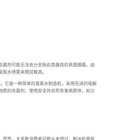
杀菌剂可能无法充分去除此类器具的表面细菌。由
臭氧水喷雾来擦拭餐具。
触的器具。它是一种简单的臭氧水制造机，采用先进的电解
物质的杀菌剂，使用安全并杀死有害病原体，如沙
。然而，大多数消费者可能从未想过，制冰机是有