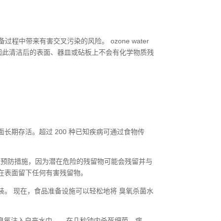
备过程中带来有害交叉污染的风险。
ozone water
因此清洁后的表面、器皿或砧板上不会有化学物质残
长期存活。超过 200 种已知疾病可通过食物传
生预防措施，因为潜在危险的残留物可能会残留并与
在表面留下任何有害残留物。
装。 现在，食品准备设施可以轻松地将
臭氧杀菌水
将臭氧注入自来水中——在几秒钟内杀死细菌、病