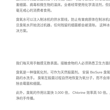
害细菌、病毒和微生物的温床。业者经常使用化学清洁剂，但
毫无戒心的消费者食用。
臭氧水可以注入制冰机的供水管线，防止有害病原体在制冰机
旦臭氧水开始流过机器，任何残留的细菌都会被清除。 这种
决方案。
我们每天用手触摸无数表面。接触食物的人必须熟悉卫生方面
臭氧是一种强氧化剂，可作为天然殺菌剂。 安装 BioSure
路的水洗手。 臭氧在殺菌过程自然地恢复为氧分子，而不会排
除去霉菌和细菌。
此外，臭氧的作用比氯快 3,000 倍，
Chlorine
效率高 50 
净的手传播。