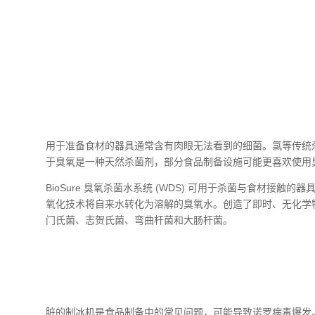
用于准备食材的器具通常含有肉眼无法看到的细菌。氯等传统
于臭氧是一种天然杀菌剂，部分食品制备设施可能更喜欢使用
BioSure 臭氧杀菌水系统 (WDS) 可用于杀菌与食材接
氧化技术将自来水转化为溶解的臭氧水。创造了即时、无化学
门氏菌、志贺氏菌、弯曲杆菌和大肠杆菌。
脏的制冰机是食品制备中的常见问题，可能导致诺罗病毒爆发