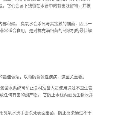
是，它们会留下残留在水管中的有害残留物，并被
内部积聚。 臭氧水会杀死与其接触的细菌，因此一
冰非常适合食用，是对抗充满细菌的制冰机的最佳解
的最佳做法，以预防食源性疾病，这至关重要。
 臭氧殺菌水系统可防止食材准备人员使用通过不卫生管
放任何有害的副产物。 它防止水线內滋長生物膜并
倍。用臭氧水洗手会杀死表面细菌，防止感染通过不干