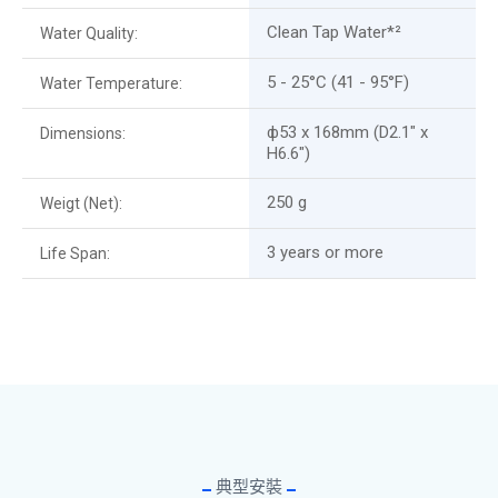
Clean Tap Water*²
Water Quality:
5 - 25°C (41 - 95°F)
Water Temperature:
ф53 x 168mm (D2.1" x
Dimensions:
H6.6")
250 g
Weigt (Net):
3 years or more
Life Span:
典型安裝