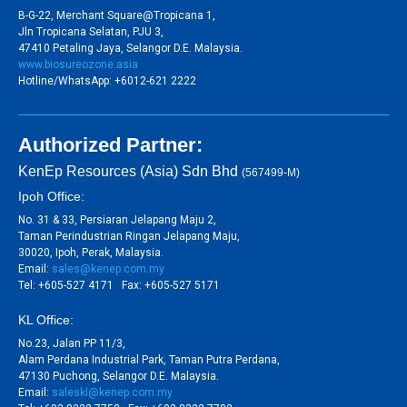
B-G-22, Merchant Square@Tropicana 1,
Jln Tropicana Selatan, PJU 3,
47410 Petaling Jaya, Selangor D.E. Malaysia.
www.biosureozone.asia
Hotline/WhatsApp: +6012-621 2222
Authorized Partner:
KenEp Resources (Asia) Sdn Bhd
(567499-M)
Ipoh Office:
No. 31 & 33, Persiaran Jelapang Maju 2,
Taman Perindustrian Ringan Jelapang Maju,
30020, Ipoh, Perak, Malaysia.
Email:
sales@kenep.com.my
Tel: +605-527 4171 Fax: +605-527 5171
KL Office:
No.23, Jalan PP 11/3,
Alam Perdana Industrial Park, Taman Putra Perdana,
47130 Puchong, Selangor D.E. Malaysia.
Email:
saleskl@kenep.com.my