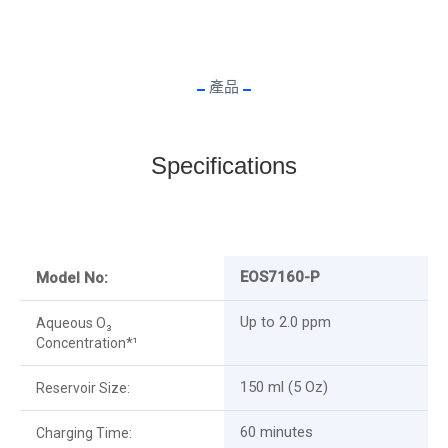
產品
Specifications
EOS7160-P
Model No:
Up to 2.0 ppm
Aqueous O₃
Concentration*¹
150 ml (5 Oz)
Reservoir Size:
60 minutes
Charging Time: