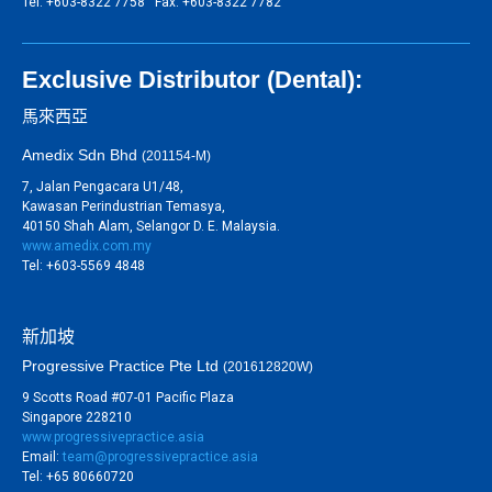
Tel: +603-8322 7758 Fax: +603-8322 7782
Exclusive Distributor (Dental):
馬來西亞
Amedix Sdn Bhd
(201154-M)
7, Jalan Pengacara U1/48,
Kawasan Perindustrian Temasya,
40150 Shah Alam, Selangor D. E. Malaysia.
www.amedix.com.my
Tel: +603-5569 4848
新加坡
Progressive Practice Pte Ltd
(201612820W)
9 Scotts Road #07-01 Pacific Plaza
Singapore 228210
www.progressivepractice.asia
Email:
team@progressivepractice.asia
Tel: +65 80660720