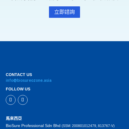
立即諮詢
CONTACT US
info@biosureozone.asia
FOLLOW US
馬來西亞
BioSure Professional Sdn Bhd
(SSM: 200801012479, 813767-V)