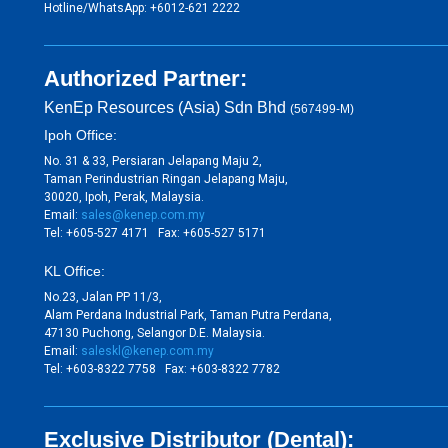
Hotline/WhatsApp: +6012-621 2222
Authorized Partner:
KenEp Resources (Asia) Sdn Bhd
(567499-M)
Ipoh Office:
No. 31 & 33, Persiaran Jelapang Maju 2,
Taman Perindustrian Ringan Jelapang Maju,
30020, Ipoh, Perak, Malaysia.
Email:
sales@kenep.com.my
Tel: +605-527 4171 Fax: +605-527 5171
KL Office:
No.23, Jalan PP 11/3,
Alam Perdana Industrial Park, Taman Putra Perdana,
47130 Puchong, Selangor D.E. Malaysia.
Email:
saleskl@kenep.com.my
Tel: +603-8322 7758 Fax: +603-8322 7782
Exclusive Distributor (Dental):