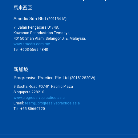
馬來西亞
Amedix Sdn Bhd
(201154-M)
7, Jalan Pengacara U1/48,
Kawasan Perindustrian Temasya,
40150 Shah Alam, Selangor D. E. Malaysia.
www.amedix.com.my
Tel: +603-5569 4848
新加坡
Progressive Practice Pte Ltd
(201612820W)
9 Scotts Road #07-01 Pacific Plaza
Singapore 228210
www.progressivepractice.asia
Email:
team@progressivepractice.asia
Tel: +65 80660720