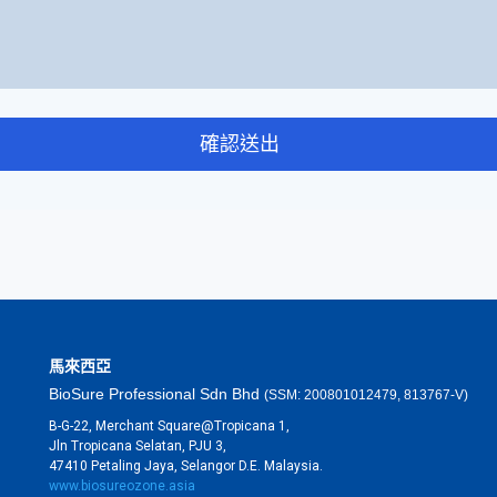
確認送出
馬來西亞
BioSure Professional Sdn Bhd
(SSM: 200801012479, 813767-V)
B-G-22, Merchant Square@Tropicana 1,
Jln Tropicana Selatan, PJU 3,
47410 Petaling Jaya, Selangor D.E. Malaysia.
www.biosureozone.asia